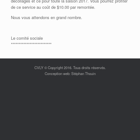
décollages et ce pour toute la saison 2017. Vous pourrez profiter
de ce service au coût de $10.00 par remontée.
Nous vous attendons en grand nombre.
Le comité sociale
**************************
CVLY © Copyright 2016. Tous droits réservés.
Conception web: Stéphan Thouin