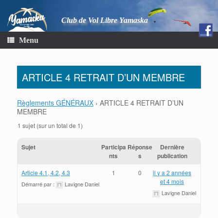
Club de Vol Libre Yamaska
Menu
ARTICLE 4 RETRAIT D’UN MEMBRE
Règlements GÉNÉRAUX
›
ARTICLE 4 RETRAIT D’UN
MEMBRE
1 sujet (sur un total de 1)
Sujet
Participa
Réponse
Dernière
nts
s
publication
Article 4.1, 4.2, 4.3
1
0
il y a 2 années
et 4 mois
Démarré par :
Lavigne Daniel
Lavigne Daniel