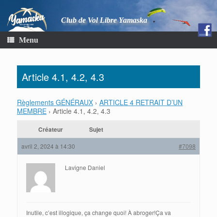
Club de Vol Libre Yamaska
Menu
Article 4.1, 4.2, 4.3
Règlements GÉNÉRAUX
›
ARTICLE 4 RETRAIT D’UN
MEMBRE
›
Article 4.1, 4.2, 4.3
Créateur
Sujet
avril 2, 2024 à 14:30
#7098
Lavigne Daniel
Inutile, c’est illogique, ça change quoi! À abroger!Ça va